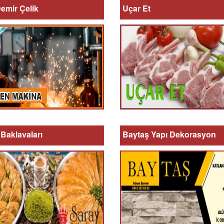
emir Çelik
Uçar Et
Baklavaları
Baytaş Yapı Dekorasyon