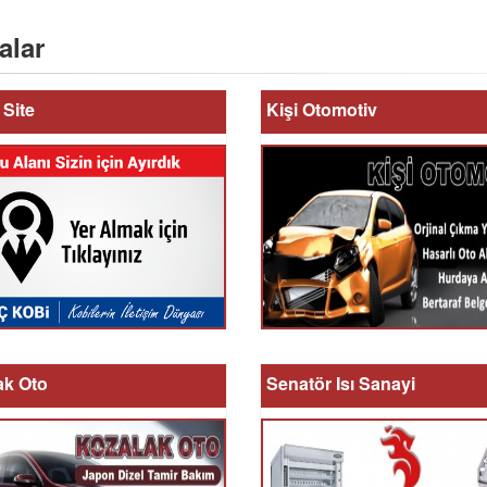
alar
Site
Kişi Otomotiv
ak Oto
Senatör Isı Sanayi