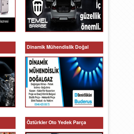
Dinamik Mühendislik Doğal
Öztürkler Oto Yedek Parça