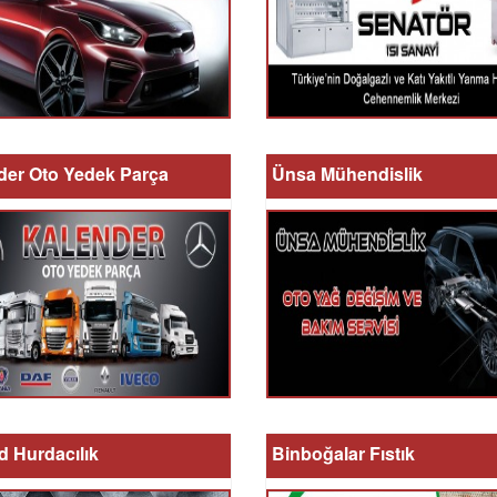
der Oto Yedek Parça
Ünsa Mühendislik
d Hurdacılık
Binboğalar Fıstık