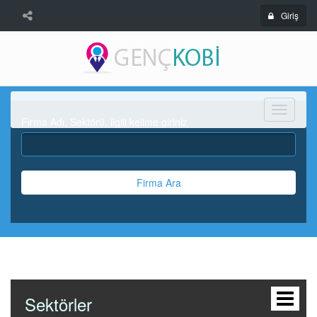
Giriş
Menü
Firma Adı, Sektörü, ilgili kelime giriniz
Firma Ara
Sektörler