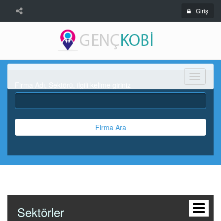
Giriş
Menü
Firma Adı, Sektörü, ilgili kelime giriniz
Firma Ara
Sektörler