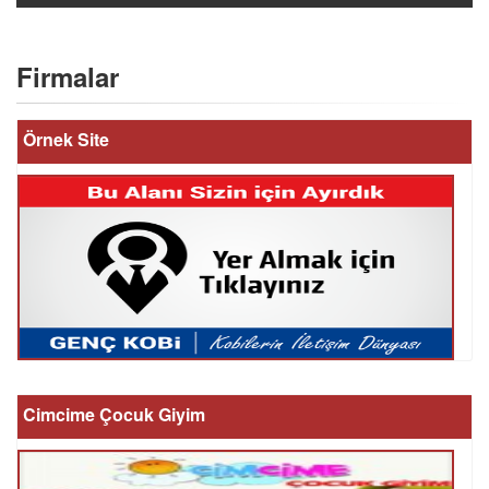
Firmalar
Örnek Site
Cimcime Çocuk Giyim