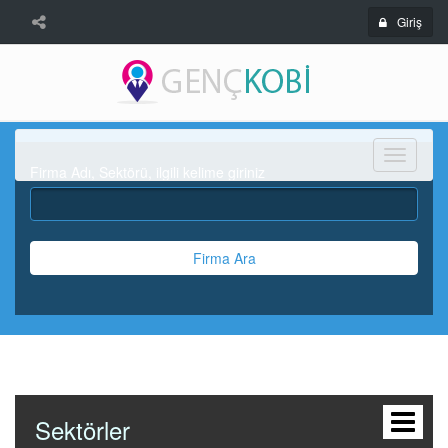
Giriş
Menü
Firma Adı, Sektörü, ilgili kelime giriniz
Firma Ara
Sektörler