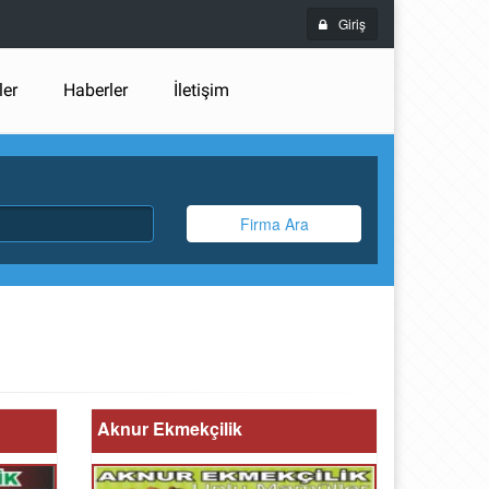
Giriş
ler
Haberler
İletişim
Firma Ara
Aknur Ekmekçilik