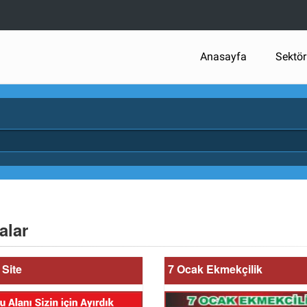
Anasayfa
Sektör
alar
Site
7 Ocak Ekmekçilik