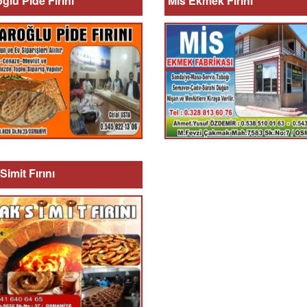
ğlu Pide Fırını
Mis Ekmek Fırını
Simit Fırını