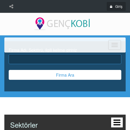
Giriş
Menü
Firma Adı, Sektörü, ilgili kelime giriniz
Firma Ara
Sektörler