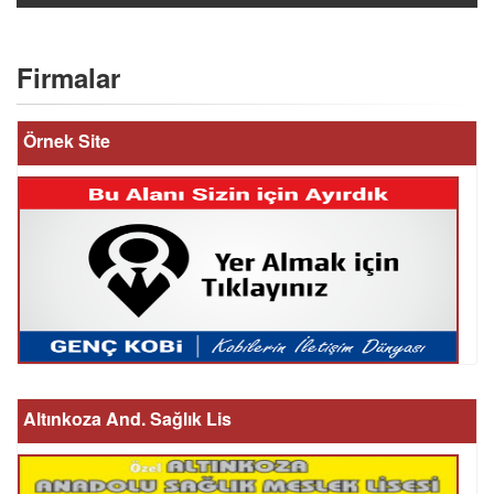
Firmalar
Örnek Site
Altınkoza And. Sağlık Lis