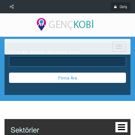
Giriş
Menü
Firma Adı, Sektörü, ilgili kelime giriniz
Firma Ara
Sektörler