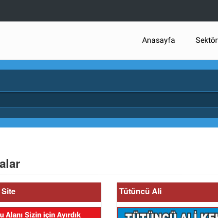
Anasayfa
Sektör
alar
Site
Tütüncü Ali