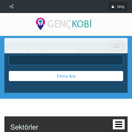
Giriş
Menü
Firma Adı, Sektörü, ilgili kelime giriniz
Firma Ara
Sektörler