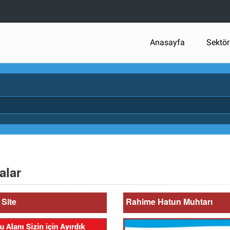
Anasayfa
Sektör
alar
Site
Rahime Hatun Muhtarı