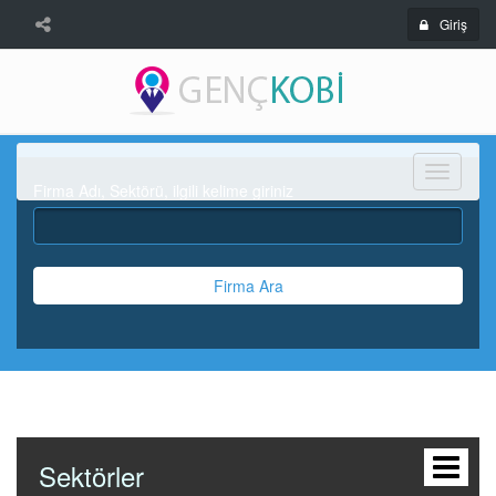
Giriş
Menü
Firma Adı, Sektörü, ilgili kelime giriniz
Firma Ara
Sektörler