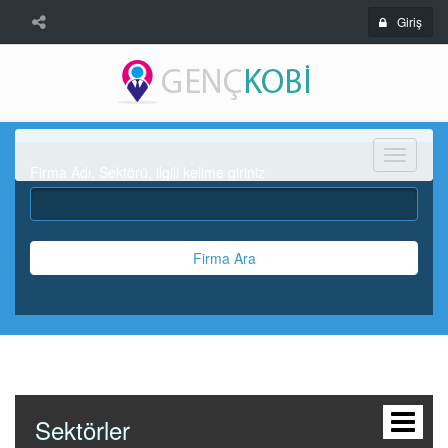
Giriş
Menü
Firma Adı, Sektörü, ilgili kelime giriniz
Firma Ara
Sektörler