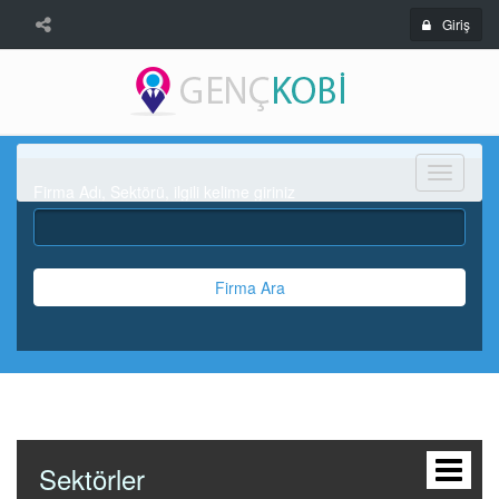
Giriş
Menü
Firma Adı, Sektörü, ilgili kelime giriniz
Firma Ara
Sektörler